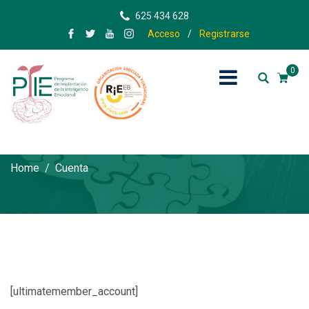
625 434 628
Acceso
/
Registrarse
0
Cuenta
Home
Cuenta
[ultimatemember_account]