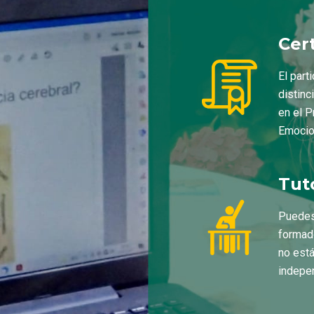
Cer
El part
distinc
en el P
Emocio
Tut
Puedes 
formad
no está
indepe