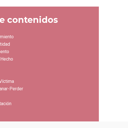
e contenidos
imiento
tidad
iento
. Hecho
Víctima
Ganar-Perder
tación