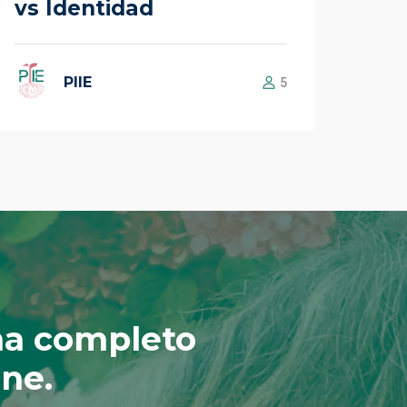
vs Identidad
PIIE
5
a completo
ine.