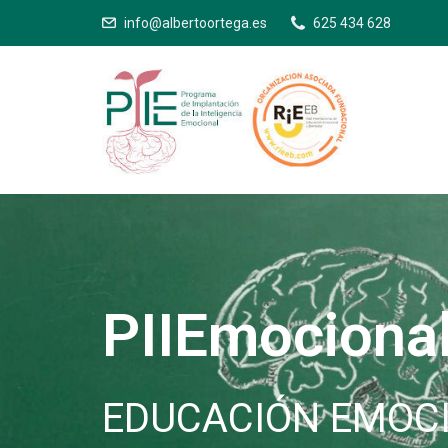
info@albertoortega.es
625 434 628
PIIEmociona
EDUCACIÓN EMOC