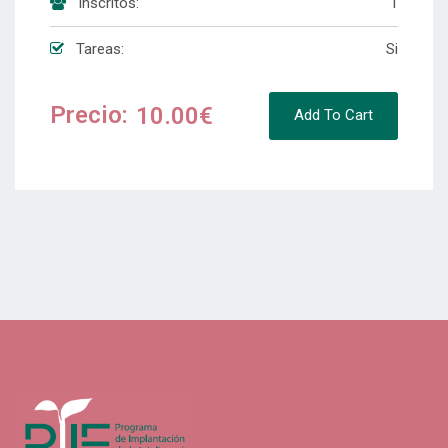
Inscritos:
1
Tareas:
Si
Precio:
10.00€
Add To Cart