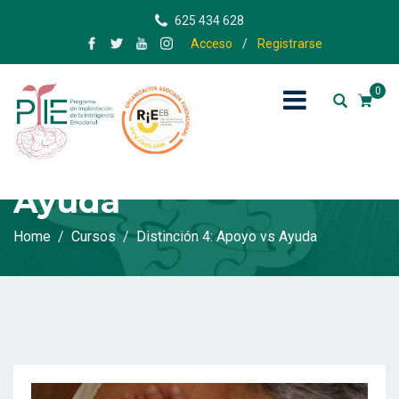
625 434 628
Acceso
/
Registrarse
0
Distinción 4: Apoyo vs
Ayuda
Home
Cursos
Distinción 4: Apoyo vs Ayuda