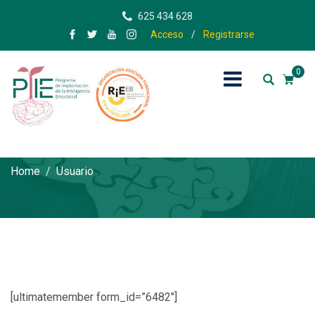
625 434 628
Acceso
/
Registrarse
0
Usuario
Home
Usuario
[ultimatemember form_id=”6482″]