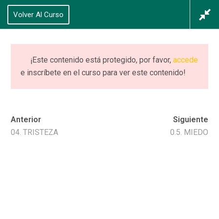
625 434 628
Volver Al Curso
Acceso
/
Registrarse
0
¡Este contenido está protegido, por favor,
accede
e inscríbete en el curso para ver este contenido!
Distinción 0: Emoción
vs Sentimiento +
Anterior
Siguiente
Neuro
04. TRISTEZA
0.5. MIEDO
Home
Cursos
Distinción 0: Emoción vs Sentimiento + Neuro