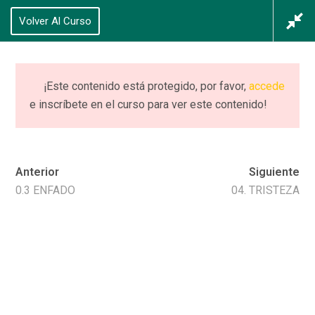
625 434 628
Volver Al Curso
Acceso
/
Registrarse
0
¡Este contenido está protegido, por favor,
accede
e inscríbete en el curso para ver este contenido!
Distinción 0: Emoción
vs Sentimiento +
Anterior
Siguiente
Neuro
0.3 ENFADO
04. TRISTEZA
Home
Cursos
Distinción 0: Emoción vs Sentimiento + Neuro