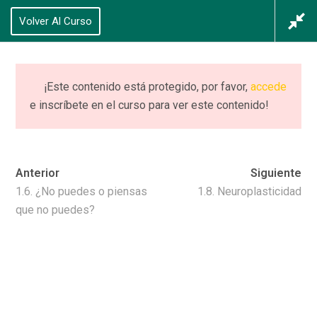
625 434 628
Volver Al Curso
Acceso
/
Registrarse
0
¡Este contenido está protegido, por favor,
accede
e inscríbete en el curso para ver este contenido!
Distinción 1: Conducta
vs Identidad
Anterior
Siguiente
Home
Cursos
Distinción 1: Conducta vs Identidad
1.6. ¿No puedes o piensas
1.8. Neuroplasticidad
que no puedes?