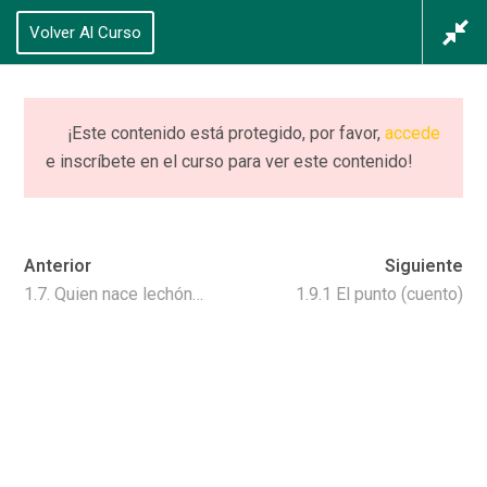
625 434 628
Volver Al Curso
Acceso
/
Registrarse
0
¡Este contenido está protegido, por favor,
accede
e inscríbete en el curso para ver este contenido!
Distinción 1: Conducta
vs Identidad
Anterior
Siguiente
Home
Cursos
Distinción 1: Conducta vs Identidad
1.7. Quien nace lechón…
1.9.1 El punto (cuento)