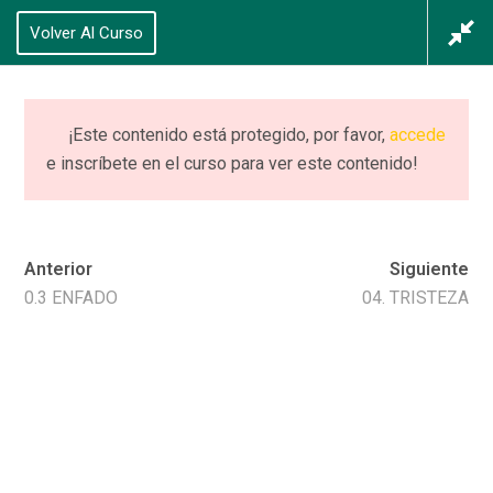
625 434 628
Volver Al Curso
Acceso
/
Registrarse
0
¡Este contenido está protegido, por favor,
accede
e inscríbete en el curso para ver este contenido!
Distinción 0: Emoción
vs. Sentimiento
Anterior
Siguiente
Home
Cursos
Distinción 0: Emoción vs. Sentimiento
0.3 ENFADO
04. TRISTEZA