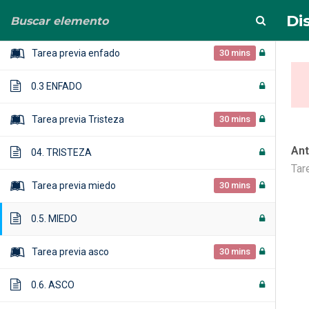
info@albertoortega.es
625 434 628
Di
0.2. INTELIGENCIA EMOCIONAL
Tarea previa enfado
30 mins
0.3 ENFADO
Tarea previa Tristeza
30 mins
Ant
04. TRISTEZA
Distinción 0: 
Tar
Tarea previa miedo
30 mins
Home
Cursos
Distinción 0: Emoción vs. Sen
0.5. MIEDO
Tarea previa asco
30 mins
0.6. ASCO