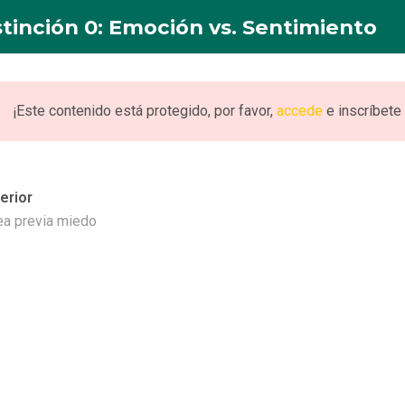
stinción 0: Emoción vs. Sentimiento
INICIO
NOSOTROS
FORMACION
PUBLICACI
¡Este contenido está protegido, por favor,
accede
e inscríbete 
erior
Emoción vs. Sentim
ea previa miedo
timiento