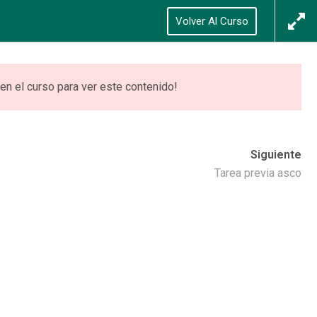
Síguenos
Acceso
/
Registrarse
Volver Al Curso
0
ONES
VIDEOTECA
ACCEDER
en el curso para ver este contenido!
Siguiente
iento
Tarea previa asco