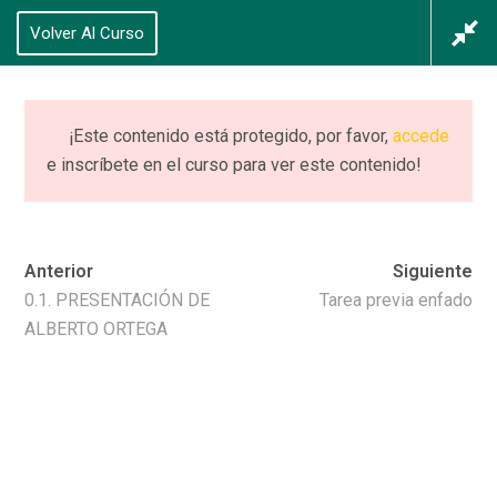
625 434 628
Volver Al Curso
Acceso
/
Registrarse
0
¡Este contenido está protegido, por favor,
accede
e inscríbete en el curso para ver este contenido!
Distinción 0: Emoción
vs. Sentimiento
Anterior
Siguiente
Home
Cursos
Distinción 0: Emoción vs. Sentimiento
0.1. PRESENTACIÓN DE
Tarea previa enfado
ALBERTO ORTEGA