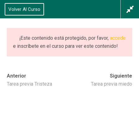
625 434 628
Volver Al Curso
Acceso
/
Registrarse
0
¡Este contenido está protegido, por favor,
accede
e inscríbete en el curso para ver este contenido!
CURSO (completo)
PIIE
Anterior
Siguiente
Home
Cursos
CURSO (completo) PIIE
Tarea previa Tristeza
Tarea previa miedo