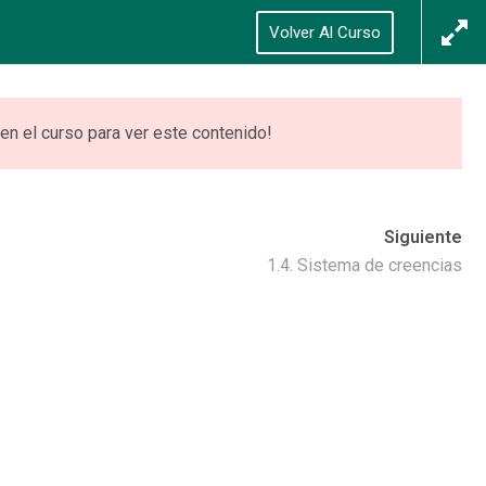
Síguenos
Acceso
/
Registrarse
Volver Al Curso
0
ONES
VIDEOTECA
ACCEDER
en el curso para ver este contenido!
Siguiente
1.4. Sistema de creencias