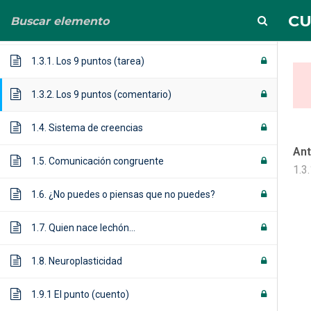
info@albertoortega.es
625 434 628
CU
1.2. Pnl La personalidad como un iceberg
1.3.1. Los 9 puntos (tarea)
1.3.2. Los 9 puntos (comentario)
1.4. Sistema de creencias
Ant
1.5. Comunicación congruente
CURSO (comple
1.3
1.6. ¿No puedes o piensas que no puedes?
Home
Cursos
CURSO (completo) PIIE
1.7. Quien nace lechón…
1.8. Neuroplasticidad
1.9.1 El punto (cuento)