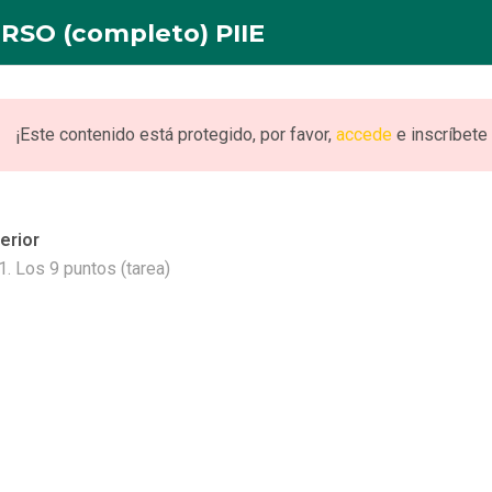
RSO (completo) PIIE
INICIO
NOSOTROS
FORMACION
PUBLICACI
¡Este contenido está protegido, por favor,
accede
e inscríbete 
erior
to) PIIE
.1. Los 9 puntos (tarea)