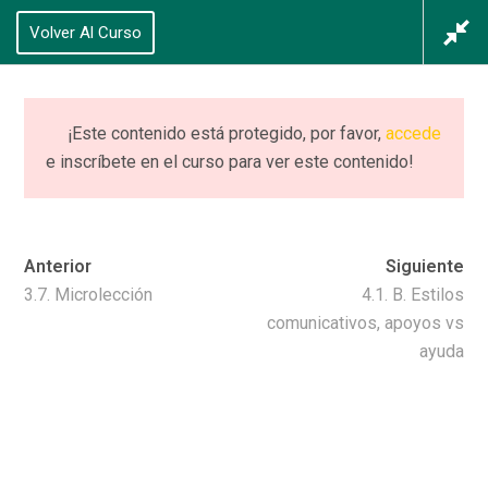
625 434 628
Volver Al Curso
Acceso
/
Registrarse
0
¡Este contenido está protegido, por favor,
accede
e inscríbete en el curso para ver este contenido!
CURSO (completo)
PIIE
Anterior
Siguiente
Home
Cursos
CURSO (completo) PIIE
3.7. Microlección
4.1. B. Estilos
comunicativos, apoyos vs
ayuda