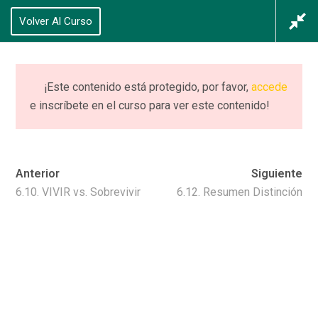
625 434 628
Volver Al Curso
Acceso
/
Registrarse
0
¡Este contenido está protegido, por favor,
accede
e inscríbete en el curso para ver este contenido!
CURSO (completo)
PIIE
Anterior
Siguiente
Home
Cursos
CURSO (completo) PIIE
6.10. VIVIR vs. Sobrevivir
6.12. Resumen Distinción