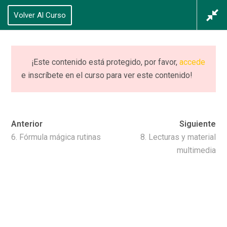
625 434 628
Volver Al Curso
Acceso
/
Registrarse
0
¡Este contenido está protegido, por favor,
accede
e inscríbete en el curso para ver este contenido!
CURSO (completo)
PIIE
Anterior
Siguiente
Home
Cursos
CURSO (completo) PIIE
6. Fórmula mágica rutinas
8. Lecturas y material
multimedia