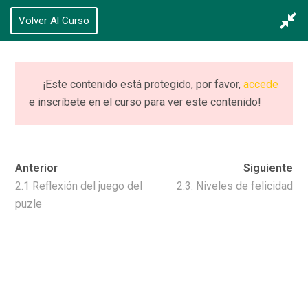
625 434 628
Volver Al Curso
Acceso
/
Registrarse
0
¡Este contenido está protegido, por favor,
accede
e inscríbete en el curso para ver este contenido!
CURSO (completo)
PIIE
Anterior
Siguiente
Home
Cursos
CURSO (completo) PIIE
2.1 Reflexión del juego del
2.3. Niveles de felicidad
puzle