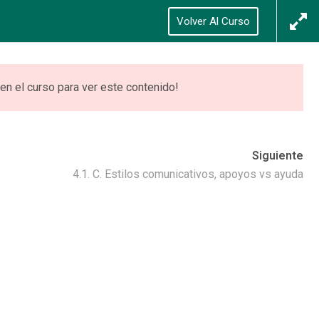
Síguenos
Acceso
/
Registrarse
Volver Al Curso
0
ONES
VIDEOTECA
ACCEDER
en el curso para ver este contenido!
Siguiente
4.1. C. Estilos comunicativos, apoyos vs ayuda