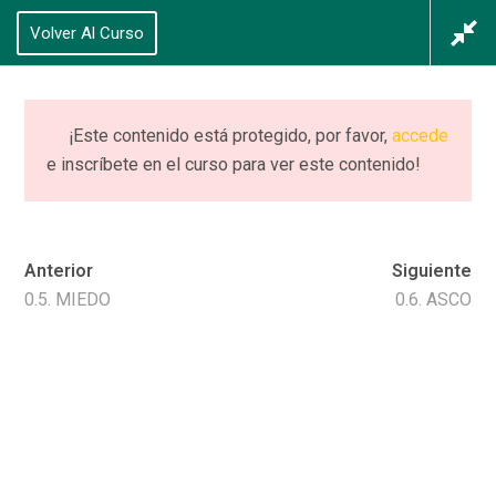
625 434 628
Volver Al Curso
Acceso
/
Registrarse
0
¡Este contenido está protegido, por favor,
accede
e inscríbete en el curso para ver este contenido!
CURSO (completo)
PIIE+ NEURO
Anterior
Siguiente
Home
Cursos
CURSO (completo) PIIE+ NEURO
0.5. MIEDO
0.6. ASCO