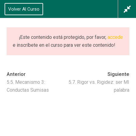
625 434 628
Volver Al Curso
Acceso
/
Registrarse
0
¡Este contenido está protegido, por favor,
accede
e inscríbete en el curso para ver este contenido!
CURSO (completo)
PIIE+ NEURO
Anterior
Siguiente
Home
Cursos
CURSO (completo) PIIE+ NEURO
5.5. Mecanismo 3:
5.7. Rigor vs. Rigidez: ser MI
Conductas Sumisas
palabra