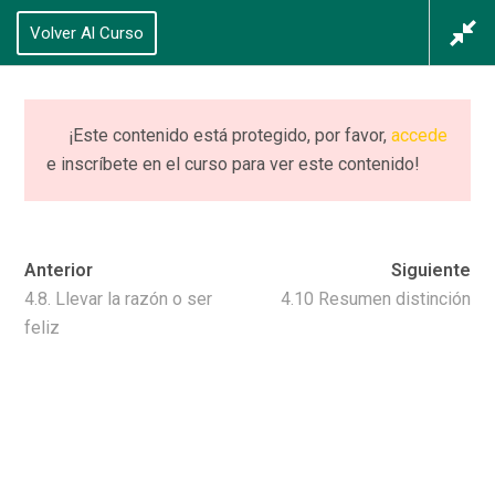
625 434 628
Volver Al Curso
Acceso
/
Registrarse
0
¡Este contenido está protegido, por favor,
accede
e inscríbete en el curso para ver este contenido!
CURSO (completo)
PIIE+ NEURO
Anterior
Siguiente
Home
Cursos
CURSO (completo) PIIE+ NEURO
4.8. Llevar la razón o ser
4.10 Resumen distinción
feliz