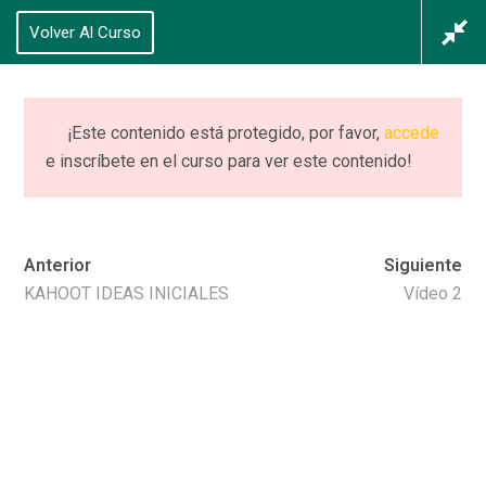
625 434 628
Volver Al Curso
Acceso
/
Registrarse
0
¡Este contenido está protegido, por favor,
accede
e inscríbete en el curso para ver este contenido!
CURSO (completo)
PIIE+ NEURO
Anterior
Siguiente
Home
Cursos
CURSO (completo) PIIE+ NEURO
KAHOOT IDEAS INICIALES
Vídeo 2