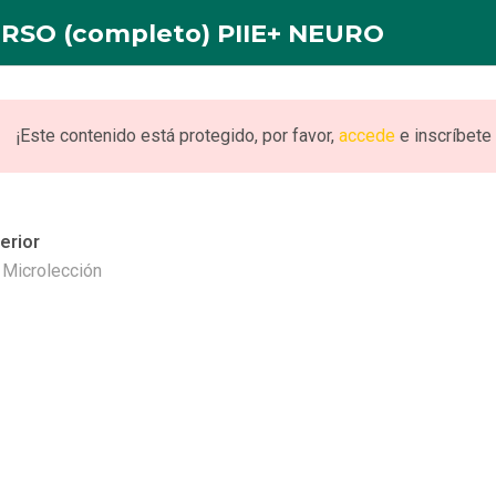
RSO (completo) PIIE+ NEURO
INICIO
NOSOTROS
FORMACION
PUBLICACI
¡Este contenido está protegido, por favor,
accede
e inscríbete 
erior
eto) PIIE+ NEURO
. Microlección
URO