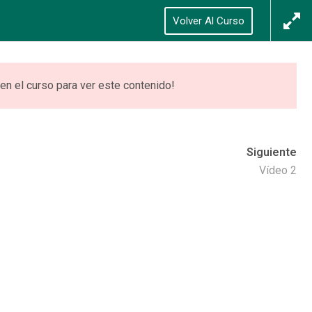
Síguenos
Acceso
/
Registrarse
Volver Al Curso
0
ONES
VIDEOTECA
ACCEDER
en el curso para ver este contenido!
Siguiente
Vídeo 2