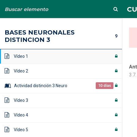
info@albertoortega.es
625 434 628
CU
3.7. Microlección
BASES NEURONALES
9
DISTINCION 3
Vídeo 1
Ant
Vídeo 2
CURSO (compl
3.7
Actividad distinción 3 Neuro
10 días
Home
Cursos
CURSO (completo) PIIE+ NE
Vídeo 3
Vídeo 4
Vídeo 5