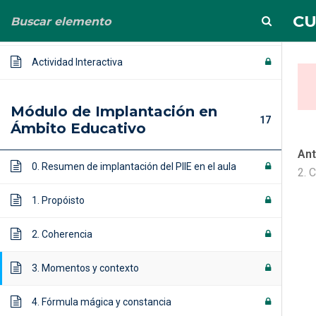
info@albertoortega.es
625 434 628
CU
Vídeo 6
Actividad Interactiva
Módulo de Implantación en
17
Ámbito Educativo
Ant
CURSO (compl
0. Resumen de implantación del PIIE en el aula
2. 
1. Propóisto
Home
Cursos
CURSO (completo) PIIE+ NE
2. Coherencia
3. Momentos y contexto
4. Fórmula mágica y constancia