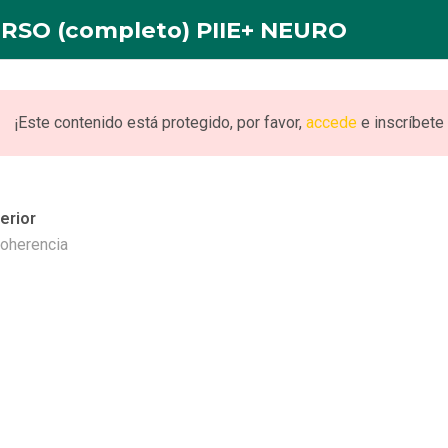
RSO (completo) PIIE+ NEURO
INICIO
NOSOTROS
FORMACION
PUBLICACI
¡Este contenido está protegido, por favor,
accede
e inscríbete 
erior
eto) PIIE+ NEURO
Coherencia
URO