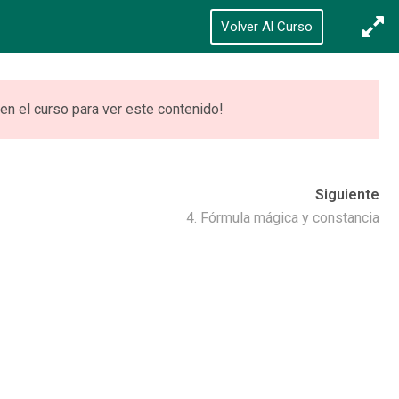
Síguenos
Acceso
/
Registrarse
Volver Al Curso
0
ONES
VIDEOTECA
ACCEDER
en el curso para ver este contenido!
Siguiente
4. Fórmula mágica y constancia