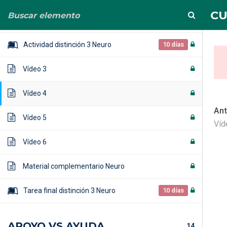
info@albertoortega.es
625 434 628
CU
Vídeo 2
Actividad distinción 3 Neuro
10 días
Vídeo 3
Vídeo 4
Ant
Vídeo 5
CURSO (compl
Víd
Vídeo 6
Home
Cursos
CURSO (completo) PIIE+ NE
Material complementario Neuro
Tarea final distinción 3 Neuro
10 días
APOYO VS AYUDA
14