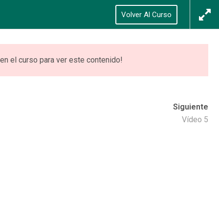
Síguenos
Acceso
/
Registrarse
Volver Al Curso
0
ONES
VIDEOTECA
ACCEDER
en el curso para ver este contenido!
Siguiente
Vídeo 5