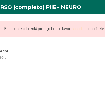
RSO (completo) PIIE+ NEURO
INICIO
NOSOTROS
FORMACION
PUBLICACI
¡Este contenido está protegido, por favor,
accede
e inscríbete 
erior
eto) PIIE+ NEURO
eo 3
URO