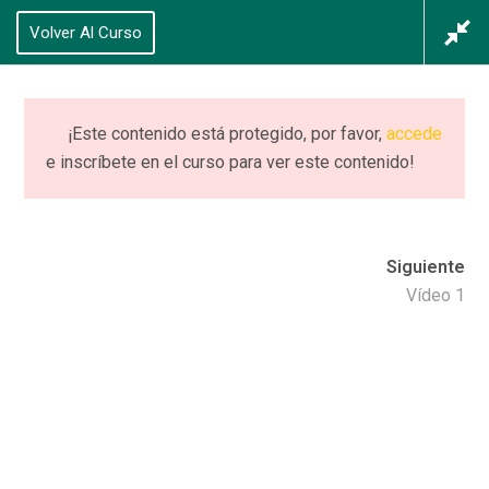
625 434 628
Volver Al Curso
Acceso
/
Registrarse
0
¡Este contenido está protegido, por favor,
accede
e inscríbete en el curso para ver este contenido!
CURSO (completo)
PIIE+ NEURO
Siguiente
Home
Cursos
CURSO (completo) PIIE+ NEURO
Vídeo 1