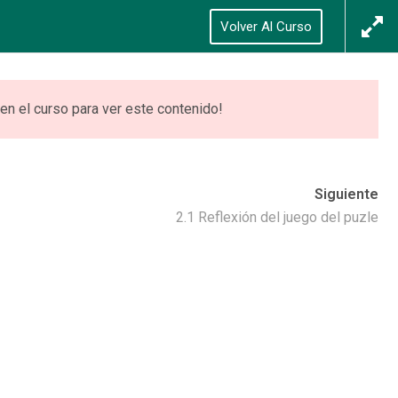
Síguenos
Acceso
/
Registrarse
Volver Al Curso
0
ONES
VIDEOTECA
ACCEDER
en el curso para ver este contenido!
Siguiente
2.1 Reflexión del juego del puzle