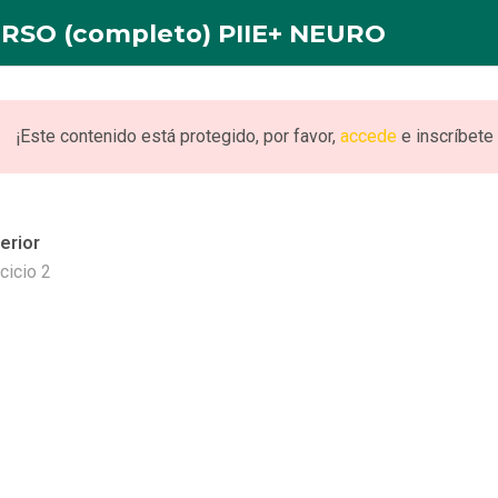
RSO (completo) PIIE+ NEURO
INICIO
NOSOTROS
FORMACION
PUBLICACI
¡Este contenido está protegido, por favor,
accede
e inscríbete 
erior
eto) PIIE+ NEURO
rcicio 2
URO