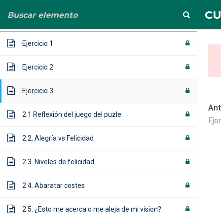
info@albertoortega.es
625 434 628
CU
VISIÓN VS SENTIMIENTO
14
Ejercicio 1
Ejercicio 2
Ejercicio 3
Ant
2.1 Reflexión del juego del puzle
CURSO (compl
Eje
2.2. Alegría vs Felicidad
Home
Cursos
CURSO (completo) PIIE+ NE
2.3. Niveles de felicidad
2.4. Abaratar costes
2.5. ¿Esto me acerca o me aleja de mi vision?