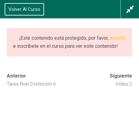
625 434 628
Volver Al Curso
Acceso
/
Registrarse
0
¡Este contenido está protegido, por favor,
accede
e inscríbete en el curso para ver este contenido!
CURSO (completo)
PIIE+ NEURO
Anterior
Siguiente
Home
Cursos
CURSO (completo) PIIE+ NEURO
Tarea final Distinción 6
Vídeo 2